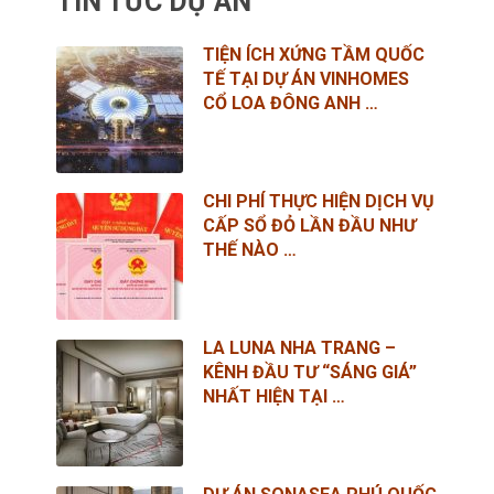
TIN TỨC DỰ ÁN
TIỆN ÍCH XỨNG TẦM QUỐC
TẾ TẠI DỰ ÁN VINHOMES
CỔ LOA ĐÔNG ANH …
CHI PHÍ THỰC HIỆN DỊCH VỤ
CẤP SỔ ĐỎ LẦN ĐẦU NHƯ
THẾ NÀO …
LA LUNA NHA TRANG –
KÊNH ĐẦU TƯ “SÁNG GIÁ”
NHẤT HIỆN TẠI …