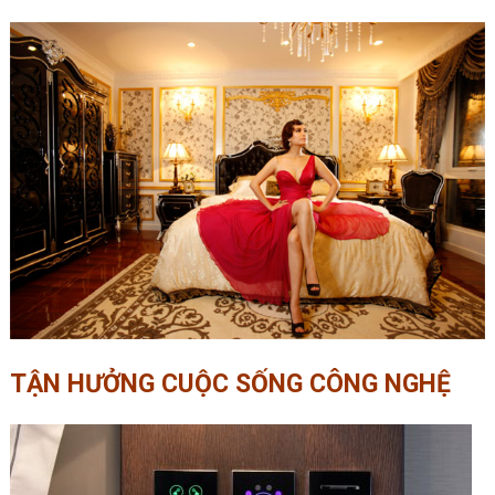
TẬN HƯỞNG CUỘC SỐNG CÔNG NGHỆ