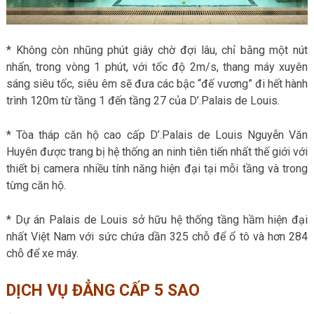
* Không còn nhũng phút giây chờ đợi lâu, chỉ bằng một nút
nhấn, trong vòng 1 phút, với tốc độ 2m/s, thang máy xuyên
sáng siêu tốc, siêu êm sẽ đưa các bậc “đế vương” đi hết hành
trình 120m từ tầng 1 đến tầng 27 của D’.Palais de Louis.
* Tòa tháp căn hộ cao cấp D’.Palais de Louis Nguyễn Văn
Huyên được trang bị hệ thống an ninh tiên tiến nhất thế giới với
thiết bị camera nhiều tính năng hiện đại tại mỗi tầng và trong
từng căn hộ.
* Dự án Palais de Louis sở hữu hệ thống tầng hầm hiện đại
nhất Việt Nam với sức chứa dần 325 chỗ để ổ tô và hơn 284
chỗ để xe máy.
DỊCH VỤ ĐẲNG CẤP 5 SAO