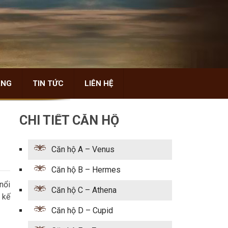
ÀNG
TIN TỨC
LIÊN HỆ
CHI TIẾT CĂN HỘ
Căn hộ A – Venus
Căn hộ B – Hermes
nổi
Căn hộ C – Athena
 kế
Căn hộ D – Cupid