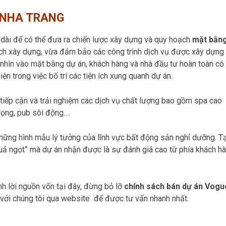
 NHA TRANG
n dài để có thể đưa ra chiến lược xây dựng và quy hoạch
mặt bằn
 tích xây dựng, vừa đảm bảo các công trình dịch vụ được xây dựng
i nhìn vào mặt bằng dự án, khách hàng và nhà đầu tư hoàn toàn có
ện trong việc bố trí các tiện ích xung quanh dự án.
 tiếp cận và trải nghiệm các dịch vụ chất lượng bao gồm spa cao
rọng, pub sôi động….
những hình mẫu lý tưởng của lĩnh vực bất động sản nghỉ dưỡng. T
quả ngọt” mà dự án nhận được là sự đánh giá cao từ phía khách h
h lời nguồn vốn tại đây, đừng bỏ lỡ
chính sách bán dự án Vogu
 với chúng tôi qua website để được tư vấn nhanh nhất.