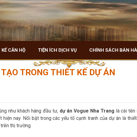
 KẾ CĂN HỘ
TIỆN ÍCH DỊCH VỤ
CHÍNH SÁCH BÁN H
TẠO TRONG THIẾT KẾ DỰ ÁN
 cũng như khách hàng đầu tư,
dự án Vogue Nha Trang
là cái tên 
hiện nay. Nổi bật trong các yếu tố cạnh tranh của dự án là thiết
trên thị trường.