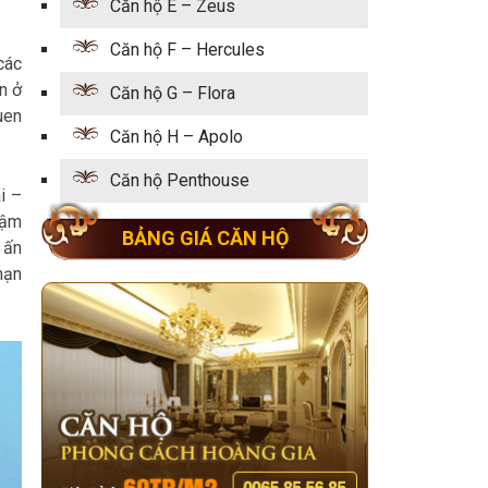
Căn hộ E – Zeus
Căn hộ F – Hercules
các
n ở
Căn hộ G – Flora
uen
Căn hộ H – Apolo
Căn hộ Penthouse
i –
đậm
BẢNG GIÁ CĂN HỘ
 ấn
mạn