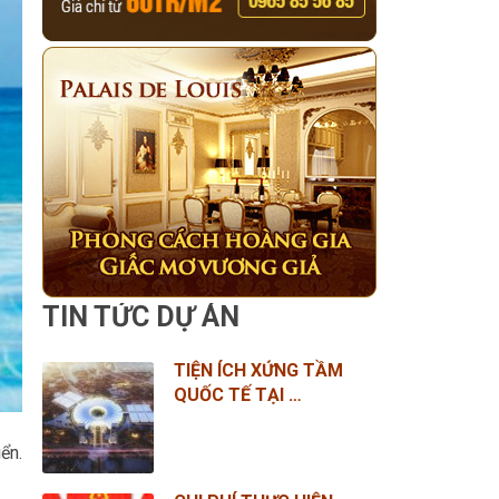
TIN TỨC DỰ ÁN
TIỆN ÍCH XỨNG TẦM
QUỐC TẾ TẠI …
ển.