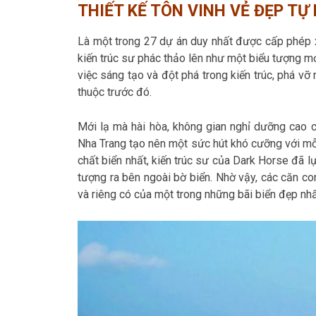
THIẾT KẾ TÔN VINH VẺ ĐẸP TỰ 
Là một trong 27 dự án duy nhất được cấp phép 
kiến trúc sư phác thảo lên như một biểu tượng mớ
việc sáng tạo và đột phá trong kiến trúc, phá vỡ
thuộc trước đó.
Mới lạ mà hài hòa, không gian nghỉ dưỡng cao c
Nha Trang tạo nên một sức hút khó cưỡng với mỗi
chất biển nhất, kiến trúc sư của Dark Horse đã 
tượng ra bên ngoài bờ biển. Nhờ vậy, các căn 
và riêng có của một trong những bãi biển đẹp nhấ