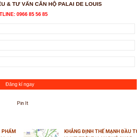
ỆU & TƯ VẤN CĂN HỘ PALAI DE LOUIS
LINE: 0966 85 56 85
Đăng kí ngay
Pin It
U PHẨM
KHẲNG ĐỊNH THẾ MẠNH ĐẦU T