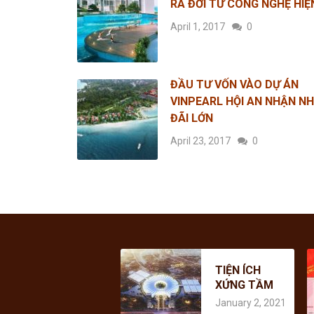
RA ĐỜI TỪ CÔNG NGHỆ HIỆ
April 1, 2017
0
ĐẦU TƯ VỐN VÀO DỰ ÁN
VINPEARL HỘI AN NHẬN NH
ĐÃI LỚN
April 23, 2017
0
C
TIỆN ÍCH
H
XỨNG TẦM
C
A
QUỐC TẾ
L
January 2, 2021