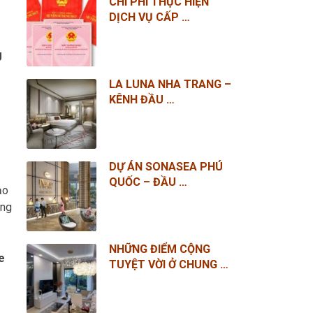
CHI PHÍ THỰC HIỆN
DỊCH VỤ CẤP …
g
LA LUNA NHA TRANG –
KÊNH ĐẦU …
DỰ ÁN SONASEA PHÚ
QUỐC – ĐẦU …
ạo
àng
NHỮNG ĐIỂM CỘNG
e
TUYỆT VỜI Ở CHUNG …