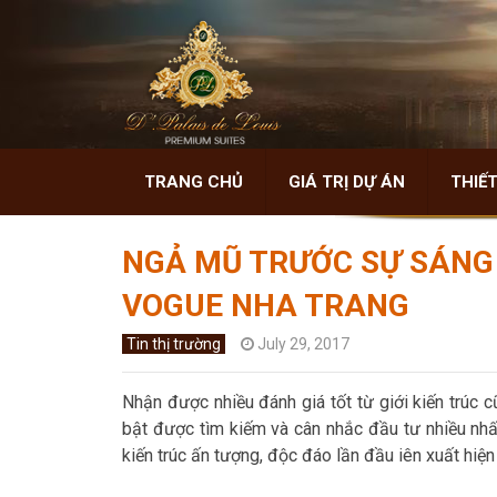
TRANG CHỦ
GIÁ TRỊ DỰ ÁN
THIẾT
NGẢ MŨ TRƯỚC SỰ SÁNG 
VOGUE NHA TRANG
Tin thị trường
July 29, 2017
Nhận được nhiều đánh giá tốt từ giới kiến trúc
bật được tìm kiếm và cân nhắc đầu tư nhiều nhất 
kiến trúc ấn tượng, độc đáo lần đầu iên xuất hiện 