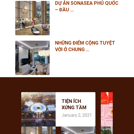
DỰ ÁN SONASEA PHÚ QUỐC
– ĐẦU …
NHỮNG ĐIỂM CỘNG TUYỆT
VỜI Ở CHUNG …
CHI PHÍ THỰC
TIỆN ÍCH
HIỆN DỊCH VỤ
XỨNG TẦM
CẤP SỔ ĐỎ
April 3, 2019
QUỐC TẾ
LẦN ĐẦU NHƯ
January 2, 2021
TẠI DỰ ÁN
THẾ NÀO
VINHOMES
DỰ ÁN
NHỮNG ĐIỂM
BẬT MÍ CHÍNH
CỔ LOA