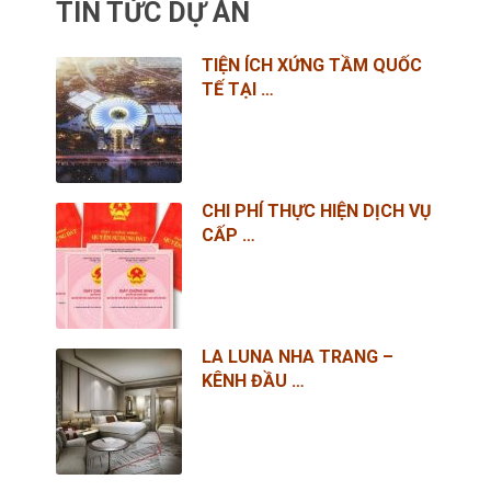
TIN TỨC DỰ ÁN
TIỆN ÍCH XỨNG TẦM QUỐC
TẾ TẠI …
CHI PHÍ THỰC HIỆN DỊCH VỤ
CẤP …
LA LUNA NHA TRANG –
KÊNH ĐẦU …