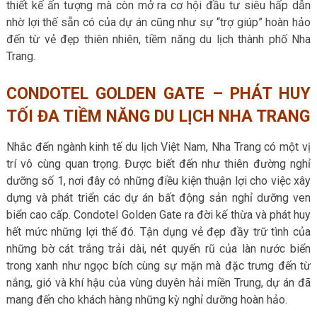
thiết kế ấn tượng mà còn mở ra cơ hội đầu tư siêu hấp dẫn
nhờ lợi thế sẵn có của dự án cũng như sự “trợ giúp” hoàn hảo
đến từ vẻ đẹp thiên nhiên, tiềm năng du lịch thành phố Nha
Trang.
CONDOTEL GOLDEN GATE – PHÁT HUY
TỐI ĐA TIỀM NĂNG DU LỊCH NHA TRANG
Nhắc đến ngành kinh tế du lịch Việt Nam, Nha Trang có một vị
trí vô cùng quan trọng. Được biết đến như thiên đường nghỉ
dưỡng số 1, nơi đây có những điều kiện thuận lợi cho việc xây
dựng và phát triển các dự án bất động sản nghỉ dưỡng ven
biển cao cấp.
Condotel Golden Gate
ra đời kế thừa và phát huy
hết mức những lợi thế đó. Tận dụng vẻ đẹp đầy trữ tình của
những bờ cát trắng trải dài, nét quyến rũ của làn nước biển
trong xanh như ngọc bích cùng sự mặn mà đặc trưng đến từ
nắng, gió và khí hậu của vùng duyên hải miền Trung, dự án đã
mang đến cho khách hàng những kỳ nghỉ dưỡng hoàn hảo.