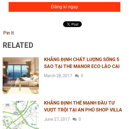
Đăng kí ngay
Pin It
RELATED
KHẲNG ĐỊNH CHẤT LƯỢNG SỐNG 5
SAO TẠI THE MANOR ECO LÀO CAI
March 28, 2017
0
KHẲNG ĐỊNH THẾ MẠNH ĐẦU TƯ
VƯỢT TRỘI TẠI AN PHÚ SHOP VILLA
June 27, 2017
0