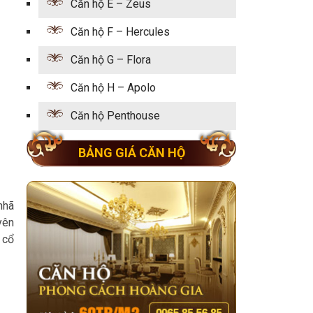
Căn hộ E – Zeus
Căn hộ F – Hercules
Căn hộ G – Flora
Căn hộ H – Apolo
Căn hộ Penthouse
BẢNG GIÁ CĂN HỘ
nhã
yên
 cổ