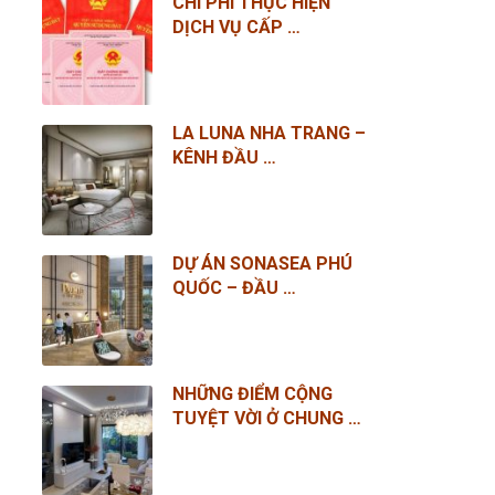
CHI PHÍ THỰC HIỆN
DỊCH VỤ CẤP …
LA LUNA NHA TRANG –
KÊNH ĐẦU …
DỰ ÁN SONASEA PHÚ
QUỐC – ĐẦU …
NHỮNG ĐIỂM CỘNG
TUYỆT VỜI Ở CHUNG …