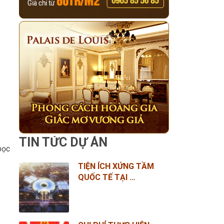
TIN TỨC DỰ ÁN
bọc
TIỆN ÍCH XỨNG TẦM
QUỐC TẾ TẠI …