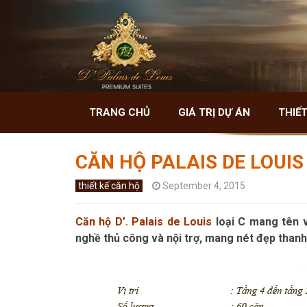
TRANG CHỦ
GIÁ TRỊ DỰ ÁN
THIẾT
CĂN HỘ PALAIS DE LOUIS
thiết kế căn hộ
September 4, 2015
Căn hộ D’. Palais de Louis
loại C mang tên v
nghề thủ công và nội trợ, mang nét đẹp thanh 