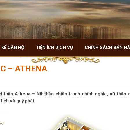
 KẾ CĂN HỘ
TIỆN ÍCH DỊCH VỤ
CHÍNH SÁCH BÁN H
 C – ATHENA
ị thần Athena – Nữ thần chiến tranh chính nghĩa, nữ thần 
lịch và quý phái.