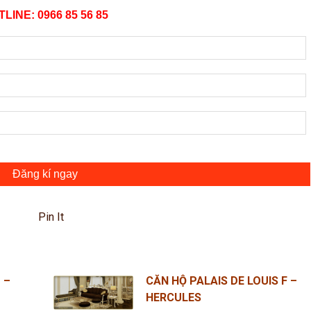
LINE: 0966 85 56 85
Đăng kí ngay
Pin It
 –
CĂN HỘ PALAIS DE LOUIS F –
HERCULES