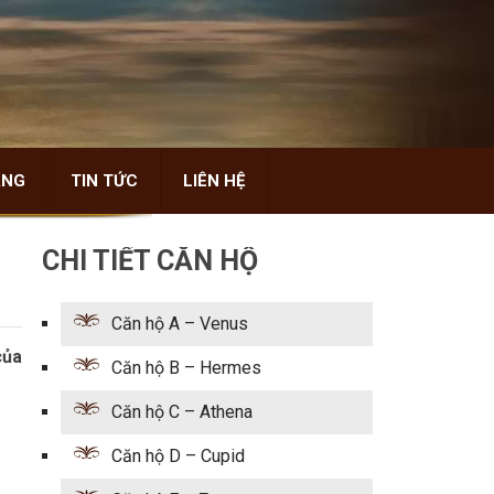
ÀNG
TIN TỨC
LIÊN HỆ
CHI TIẾT CĂN HỘ
Căn hộ A – Venus
của
Căn hộ B – Hermes
Căn hộ C – Athena
Căn hộ D – Cupid