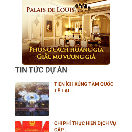
TIN TỨC DỰ ÁN
TIỆN ÍCH XỨNG TẦM QUỐC
TẾ TẠI …
CHI PHÍ THỰC HIỆN DỊCH VỤ
CẤP …