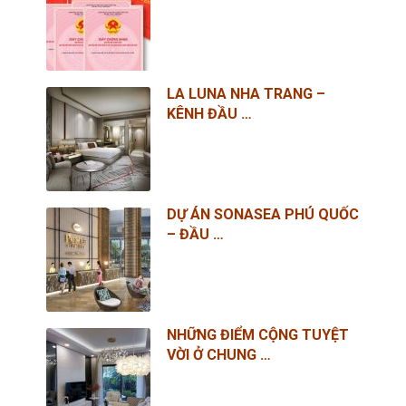
LA LUNA NHA TRANG –
KÊNH ĐẦU …
DỰ ÁN SONASEA PHÚ QUỐC
– ĐẦU …
NHỮNG ĐIỂM CỘNG TUYỆT
VỜI Ở CHUNG …