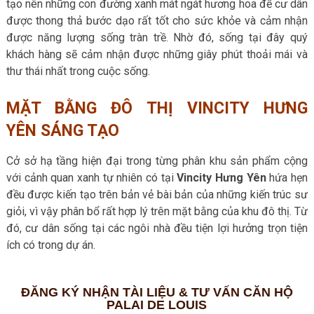
tạo nên những con đường xanh mát ngát hương hoa để cư dân
được thong thả bước dạo rất tốt cho sức khỏe và cảm nhận
được năng lượng sống tràn trề. Nhờ đó, sống tại đây quý
khách hàng sẽ cảm nhận được những giây phút thoải mái và
thư thái nhất trong cuộc sống.
MẶT BẰNG ĐÔ THỊ VINCITY HƯNG
YÊN SÁNG TẠO
Cở sở hạ tầng hiện đại trong từng phân khu sản phẩm cộng
với cảnh quan xanh tự nhiên có tại
Vincity Hưng Yên
hứa hẹn
đều được kiến tạo trên bản vẻ bài bản của những kiến trúc sư
giỏi, vì vậy phân bổ rất hợp lý trên mặt bằng của khu đô thị. Từ
đó, cư dân sống tại các ngôi nhà đều tiện lợi hưởng trọn tiện
ích có trong dự án.
ĐĂNG KÝ NHẬN TÀI LIỆU & TƯ VẤN CĂN HỘ
PALAI DE LOUIS