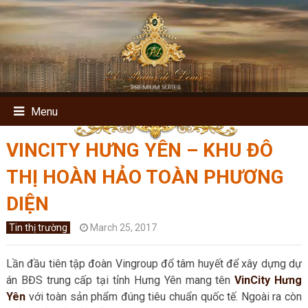
Menu
VINCITY HƯNG YÊN – KHU ĐÔ
THỊ HOÀN HẢO TOÀN PHƯƠNG
DIỆN
Tin thị trường
March 25, 2017
Lần đầu tiên tập đoàn Vingroup đổ tâm huyết để xây dựng dự
án BĐS trung cấp tại tỉnh Hưng Yên mang tên
VinCity Hưng
Yên
với toàn sản phẩm đúng tiêu chuẩn quốc tế. Ngoài ra còn