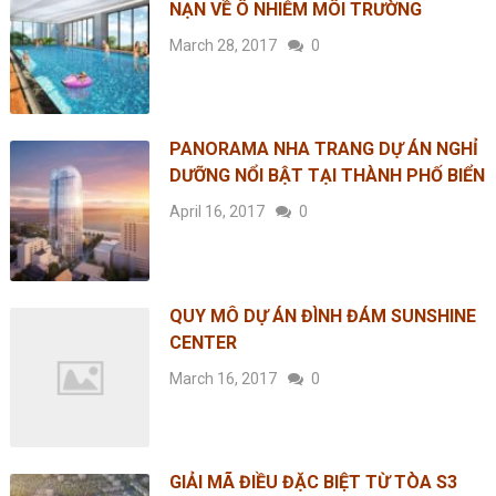
NẠN VỀ Ô NHIỄM MÔI TRƯỜNG
March 28, 2017
0
PANORAMA NHA TRANG DỰ ÁN NGHỈ
DƯỠNG NỔI BẬT TẠI THÀNH PHỐ BIỂN
April 16, 2017
0
QUY MÔ DỰ ÁN ĐÌNH ĐÁM SUNSHINE
CENTER
March 16, 2017
0
GIẢI MÃ ĐIỀU ĐẶC BIỆT TỪ TÒA S3