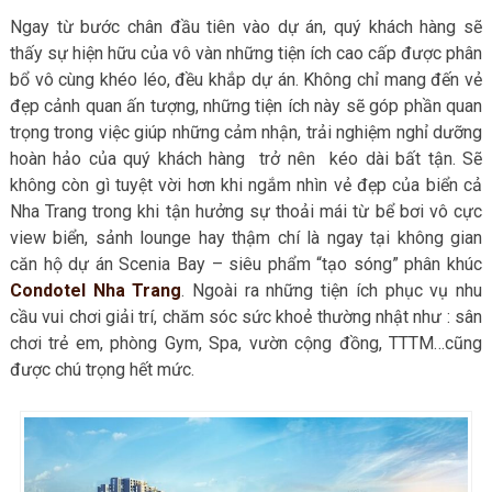
Ngay từ bước chân đầu tiên vào dự án, quý khách hàng sẽ
thấy sự hiện hữu của vô vàn những tiện ích cao cấp được phân
bổ vô cùng khéo léo, đều khắp dự án. Không chỉ mang đến vẻ
đẹp cảnh quan ấn tượng, những tiện ích này sẽ góp phần quan
trọng trong việc giúp những cảm nhận, trải nghiệm nghỉ dưỡng
hoàn hảo của quý khách hàng trở nên kéo dài bất tận. Sẽ
không còn gì tuyệt vời hơn khi ngắm nhìn vẻ đẹp của biển cả
Nha Trang trong khi tận hưởng sự thoải mái từ bể bơi vô cực
view biển, sảnh lounge hay thậm chí là ngay tại không gian
căn hộ
dự án Scenia Bay – siêu phẩm “tạo sóng” phân khúc
Condotel Nha Trang
. Ngoài ra những tiện ích phục vụ nhu
cầu vui chơi giải trí, chăm sóc sức khoẻ thường nhật như : sân
chơi trẻ em, phòng Gym, Spa, vườn cộng đồng, TTTM…cũng
được chú trọng hết mức.