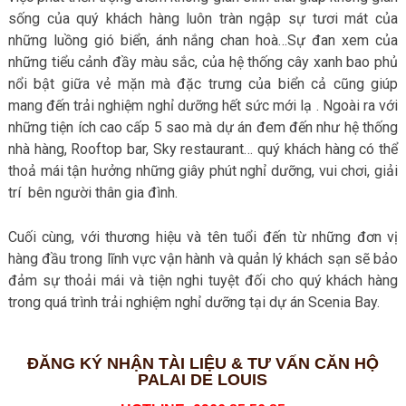
sống của quý khách hàng luôn tràn ngập sự tươi mát của
những luồng gió biển, ánh nắng chan hoà…Sự đan xem của
những tiểu cảnh đầy màu sắc, của hệ thống cây xanh bao phủ
nổi bật giữa vẻ mặn mà đặc trưng của biển cả cũng giúp
mang đến trải nghiệm nghỉ dưỡng hết sức mới lạ . Ngoài ra với
những tiện ích cao cấp 5 sao mà dự án đem đến như hệ thống
nhà hàng, Rooftop bar, Sky restaurant… quý khách hàng có thể
thoả mái tận hưởng những giây phút nghỉ dưỡng, vui chơi, giải
trí bên người thân gia đình.
Cuối cùng, với thương hiệu và tên tuổi đến từ những đơn vị
hàng đầu trong lĩnh vực vận hành và quản lý khách sạn sẽ bảo
đảm sự thoải mái và tiện nghi tuyệt đối cho quý khách hàng
trong quá trình trải nghiệm nghỉ dưỡng tại dự án Scenia Bay.
ĐĂNG KÝ NHẬN TÀI LIỆU & TƯ VẤN CĂN HỘ
PALAI DE LOUIS