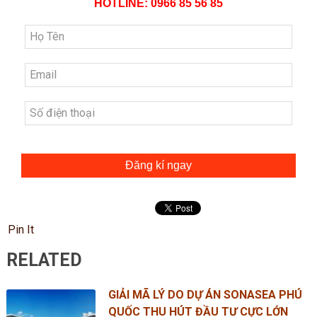
HOTLINE: 0966 85 56 85
Đăng kí ngay
Pin It
RELATED
GIẢI MÃ LÝ DO DỰ ÁN SONASEA PHÚ
QUỐC THU HÚT ĐẦU TƯ CỰC LỚN