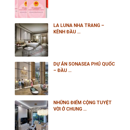
LA LUNA NHA TRANG –
KÊNH ĐẦU …
DỰ ÁN SONASEA PHÚ QUỐC
– ĐẦU …
NHỮNG ĐIỂM CỘNG TUYỆT
VỜI Ở CHUNG …