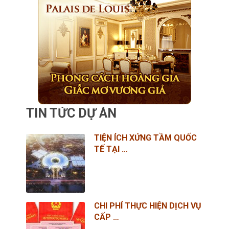
TIN TỨC DỰ ÁN
TIỆN ÍCH XỨNG TẦM QUỐC
TẾ TẠI …
CHI PHÍ THỰC HIỆN DỊCH VỤ
CẤP …