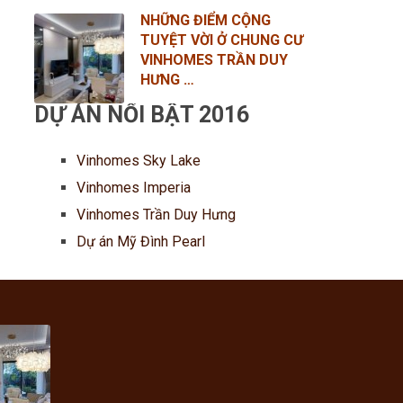
NHỮNG ĐIỂM CỘNG
TUYỆT VỜI Ở CHUNG CƯ
VINHOMES TRẦN DUY
HƯNG …
DỰ ÁN NỔI BẬT 2016
Vinhomes Sky Lake
Vinhomes Imperia
Vinhomes Trần Duy Hưng
Dự án Mỹ Đình Pearl
ĐIỂM
TUYỆT
CHUNG
, 2017
HOMES