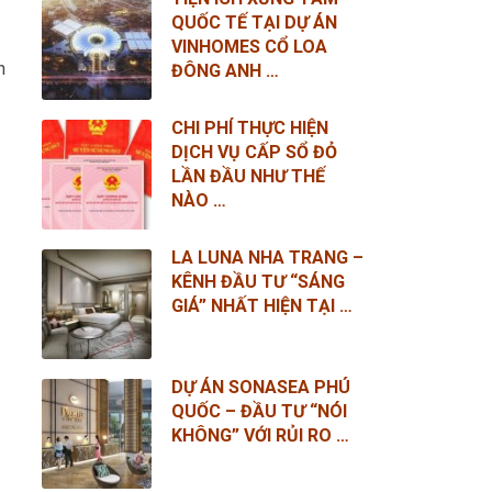
QUỐC TẾ TẠI DỰ ÁN
VINHOMES CỔ LOA
h
ĐÔNG ANH …
CHI PHÍ THỰC HIỆN
DỊCH VỤ CẤP SỔ ĐỎ
LẦN ĐẦU NHƯ THẾ
NÀO …
LA LUNA NHA TRANG –
KÊNH ĐẦU TƯ “SÁNG
GIÁ” NHẤT HIỆN TẠI …
DỰ ÁN SONASEA PHÚ
QUỐC – ĐẦU TƯ “NÓI
KHÔNG” VỚI RỦI RO …