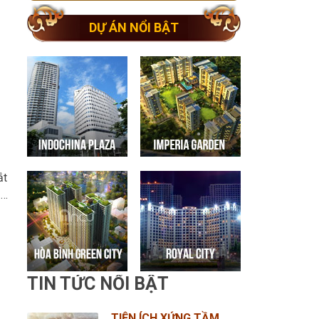
DỰ ÁN NỔI BẬT
ắt
 …
TIN TỨC NỔI BẬT
TIỆN ÍCH XỨNG TẦM