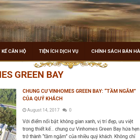
 KẾ CĂN HỘ
TIỆN ÍCH DỊCH VỤ
CHÍNH SÁCH BÁN H
ES GREEN BAY
CHUNG CƯ VINHOMES GREEN BAY: “TẦM NGẮM”
CỦA QUÝ KHÁCH
August 14, 2017
0
Với điểm nổi bật: không gian xanh, vị trí đẹp, ưu việt
trong thiết kế… chung cư Vinhomes Green Bay hứa hẹn
trở thành “tầm ngắm” của nhiều quý khách. Không chỉ