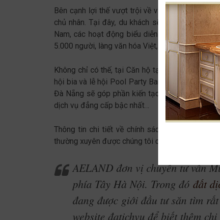
Bên cạnh lợi thế vượt trội về vị trí, Coco Ocea
chủ nhân. Tại đây, du khách sẽ được trải nghiệm
Nam, các hoạt động biểu diễn nghệ thuật ngoài 
5.000 người, làng văn hóa Việt, chợ đêm, khu ẩm
Không chỉ có thế, tại Căn hộ tại Cocobay Đà Nẵ
hội bia và lễ hội Pool Party Bar, sân khấu nhạc
Đà Nẵng sẽ góp phần kiến tạo một thành phố du 
dịch vụ đẳng cấp bậc nhất…
Thông tin chi tiết về chính sách ưu đãi, tiềm 
thường xuyên được chúng tôi cập nhật trên site,
AELAND đơn vị chuyên tư vấn Mu
phía Tây Hà Nội. Trong đó
đất d
đang được giới đầu tư săn tìm rất 
website đatichvu để biết thêm chi 