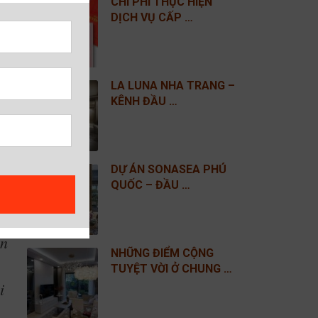
CHI PHÍ THỰC HIỆN
tầm
DỊCH VỤ CẤP …
iệt
hứa
LA LUNA NHA TRANG –
KÊNH ĐẦU …
 lễ
ort
ững
DỰ ÁN SONASEA PHÚ
QUỐC – ĐẦU …
 sẽ
ản
NHỮNG ĐIỂM CỘNG
TUYỆT VỜI Ở CHUNG …
i