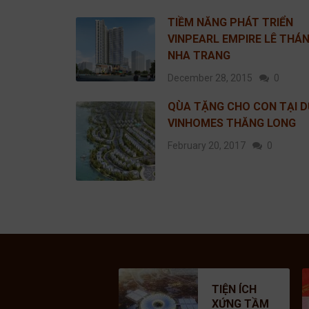
TIỀM NĂNG PHÁT TRIỂN
VINPEARL EMPIRE LÊ THÁ
NHA TRANG
December 28, 2015
0
QÙA TẶNG CHO CON TẠI D
VINHOMES THĂNG LONG
February 20, 2017
0
C
TIỆN ÍCH
H
XỨNG TẦM
C
A