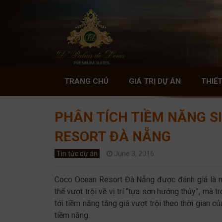
TRANG CHỦ
GIÁ TRỊ DỰ ÁN
THIẾT
PHÂN TÍCH TIỀM NĂNG SI
RESORT ĐÀ NẴNG
Tin tức dự án
June 3, 2016
Coco Ocean Resort Đà Nẵng được đánh giá là m
thế vượt trội về vị trí “tựa sơn hướng thủy”, mà 
tới tiềm năng tăng giá vượt trội theo thời gian 
tiềm năng.