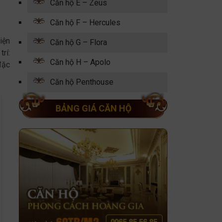
Căn hộ E – Zeus
Căn hộ F – Hercules
iện
Căn hộ G – Flora
rí:
Căn hộ H – Apolo
đặc
Căn hộ Penthouse
BẢNG GIÁ CĂN HỘ