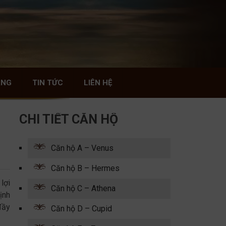
ÀNG
TIN TỨC
LIÊN HỆ
CHI TIẾT CĂN HỘ
Căn hộ A – Venus
Căn hộ B – Hermes
lợi
Căn hộ C – Athena
ịnh
đầy
Căn hộ D – Cupid