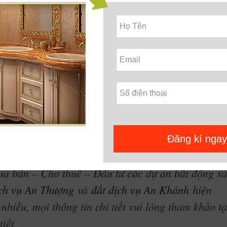
n Resort Đà Nẵng còn sở hữu hệ thống tiện ích vượt trội và xứng 
 dịch vụ du lịch giải trí đẳng cấp quốc tế: phố đi bộ dài nhất V
trời và trong nhà, tổ hợp nhà hàng lớn nhất Việt Nam với sức c
 thực food street…
ng du khách còn được tận hưởng những lễ hội mang tầm quốc tế:
 nước ngoài trời, chuỗi khách sạn mini..Chăc chắn Coco Ocean Res
lịch thu nhỏ – nơi du khách có thể trải nghiệm và khám phá nh
năng sinh lời vượt trội tại Condotel Coco Ocean Resort Đà Nẵng
Đăng kí ngay
 xin mời quý khách hàng và nhà đầu tư quan tâm tham khảo thêm.
a bán – Cho thuê – Đầu tư các dự án bất động s
ịch vụ An Thượng
và
đất dịch vụ An Khánh
hiện
nhiều, mọi thông tin chi tiết vui lòng tham khảo tạ
tiết