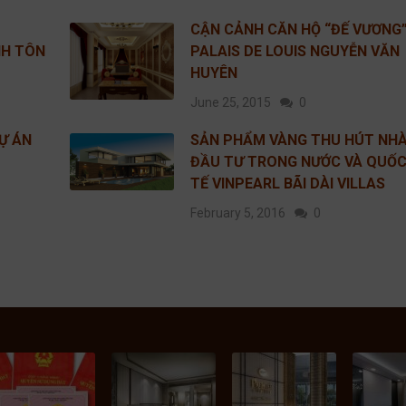
CẬN CẢNH CĂN HỘ “ĐẾ VƯƠNG
NH TÔN
PALAIS DE LOUIS NGUYỄN VĂN
HUYÊN
June 25, 2015
0
Ự ÁN
SẢN PHẨM VÀNG THU HÚT NH
ĐẦU TƯ TRONG NƯỚC VÀ QUỐ
TẾ VINPEARL BÃI DÀI VILLAS
February 5, 2016
0
HI PHÍ THỰC
LA LUNA NHA
DỰ ÁN
NHỮNG 
IỆN DỊCH VỤ
TRANG – KÊNH
SONASEA PHÚ
CỘNG 
ẤP SỔ ĐỎ
ĐẦU TƯ “SÁNG
QUỐC – ĐẦU
VỜI Ở 
pril 3, 2019
January 18, 2018
November 29, 2017
August 1