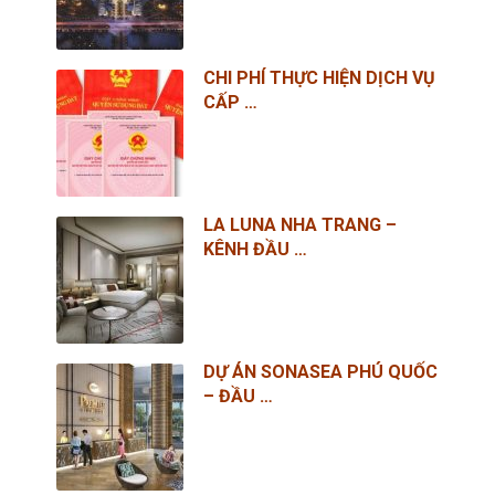
CHI PHÍ THỰC HIỆN DỊCH VỤ
CẤP …
LA LUNA NHA TRANG –
KÊNH ĐẦU …
DỰ ÁN SONASEA PHÚ QUỐC
– ĐẦU …