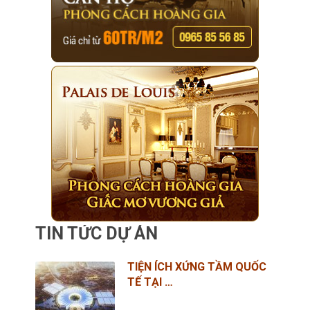
TIN TỨC DỰ ÁN
TIỆN ÍCH XỨNG TẦM QUỐC
TẾ TẠI …