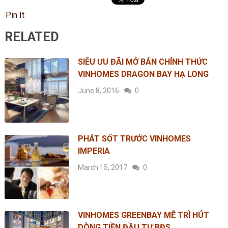
Pin It
RELATED
SIÊU ƯU ĐÃI MỞ BÁN CHÍNH THỨC
VINHOMES DRAGON BAY HẠ LONG
June 8, 2016
0
PHÁT SỐT TRƯỚC VINHOMES
IMPERIA
March 15, 2017
0
VINHOMES GREENBAY MỄ TRÌ HÚT
DÒNG TIỀN ĐẦU TƯ BĐS