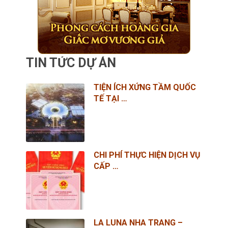
TIN TỨC DỰ ÁN
TIỆN ÍCH XỨNG TẦM QUỐC
TẾ TẠI …
CHI PHÍ THỰC HIỆN DỊCH VỤ
CẤP …
LA LUNA NHA TRANG –