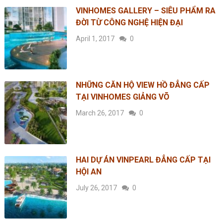
VINHOMES GALLERY – SIÊU PHẨM RA
ĐỜI TỪ CÔNG NGHỆ HIỆN ĐẠI
April 1, 2017
0
NHỮNG CĂN HỘ VIEW HỒ ĐẲNG CẤP
TẠI VINHOMES GIẢNG VÕ
March 26, 2017
0
HAI DỰ ÁN VINPEARL ĐẲNG CẤP TẠI
HỘI AN
July 26, 2017
0