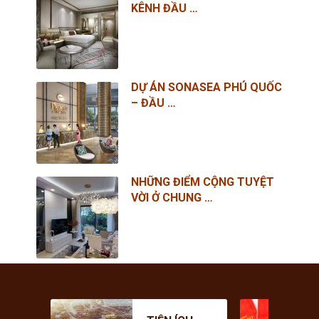
KÊNH ĐẦU …
DỰ ÁN SONASEA PHÚ QUỐC
– ĐẦU …
NHỮNG ĐIỂM CỘNG TUYỆT
VỜI Ở CHUNG …
CHI PHÍ THỰC