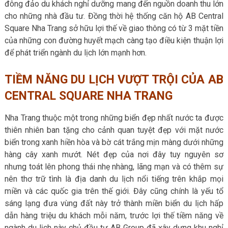
đông đảo du khách nghỉ dưỡng mang đến nguồn doanh thu lớn
cho những nhà đầu tư. Đồng thời hệ thống căn hộ AB Central
Square Nha Trang sở hữu lợi thế về giao thông có từ 3 mặt tiền
của những con đường huyết mạch càng tạo điều kiện thuận lợi
để phát triển ngành du lịch lớn mạnh hơn.
TIỀM NĂNG DU LỊCH VƯỢT TRỘI CỦA AB
CENTRAL SQUARE NHA TRANG
Nha Trang thuộc một trong những biển đẹp nhất nước ta được
thiên nhiên ban tặng cho cảnh quan tuyệt đẹp với mặt nước
biển trong xanh hiền hòa và bờ cát trắng mịn màng dưới những
hàng cây xanh mướt. Nét đẹp của nơi đây tuy nguyên sơ
nhưng toát lên phong thái nhẹ nhàng, lãng mạn và có thêm sự
nên thơ trữ tình là địa danh du lịch nổi tiếng trên khắp mọi
miền và các quốc gia trên thế giới. Đây cũng chính là yếu tổ
sáng lạng đưa vùng đất này trở thành miền biển du lịch hấp
dẫn hàng triệu du khách mỗi năm, trước lợi thế tiềm năng về
ngành du lịch này chủ đầu tư AB Group đã xây dựng khu nghỉ