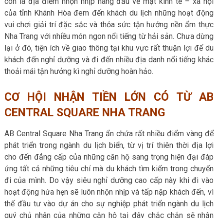
còn là địa điểm nhộn nhịp hàng đầu về mặt kinh tế – xã hội
của tỉnh Khánh Hòa đem đến khách du lịch những hoạt động
vui chơi giải trí đặc sắc và thỏa sức tận hưởng nền ẩm thực
Nha Trang với nhiều món ngon nổi tiếng từ hải sản. Chưa dừng
lại ở đó, tiện ích về giao thông tại khu vực rất thuận lợi để du
khách đến nghỉ dưỡng và đi đến nhiều địa danh nổi tiếng khác
thoải mái tận hưởng kì nghỉ dưỡng hoàn hảo.
CƠ HỘI NHẬN TIỀN LỚN CÓ TỪ AB
CENTRAL SQUARE NHA TRANG
AB Central Square Nha Trang
ẩn chứa rất nhiều điểm vàng để
phát triển trong ngành du lịch biển, từ vị trí thiên thời địa lợi
cho đến đẳng cấp của những căn hộ sang trọng hiện đại đáp
ứng tất cả những tiêu chí mà du khách tìm kiếm trong chuyến
đi của mình. Do vậy siêu nghỉ dưỡng cao cấp này khi đi vào
hoạt động hứa hẹn sẽ luôn nhộn nhịp và tấp nập khách đến, vì
thế đầu tư vào dự án cho sự nghiệp phát triển ngành du lịch
quý chủ nhân của những căn hộ tại đây chắc chắn sẽ nhận