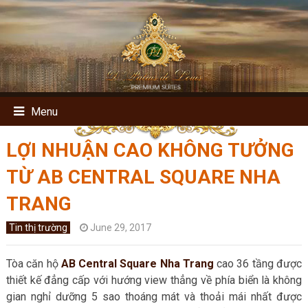
Menu
LỢI NHUẬN CAO KHÔNG TƯỞNG
TỪ AB CENTRAL SQUARE NHA
TRANG
Tin thị trường
June 29, 2017
Tòa căn hộ
AB Central Square Nha Trang
cao 36 tầng được
thiết kế đẳng cấp với hướng view thẳng về phía biển là không
gian nghỉ dưỡng 5 sao thoáng mát và thoải mái nhất được