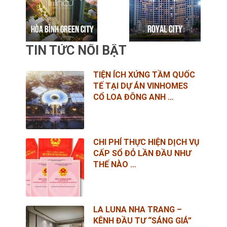
TIN TỨC NỔI BẬT
TIỆN ÍCH XỨNG TẦM QUỐC
TẾ TẠI DỰ ÁN VINHOMES
CỔ LOA ĐÔNG ANH …
CHI PHÍ THỰC HIỆN DỊCH VỤ
CẤP SỔ ĐỎ LẦN ĐẦU NHƯ
THẾ NÀO …
LA LUNA NHA TRANG –
KÊNH ĐẦU TƯ “SÁNG GIÁ”