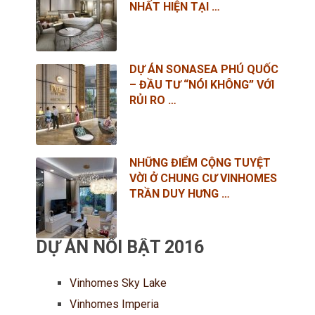
NHẤT HIỆN TẠI …
DỰ ÁN SONASEA PHÚ QUỐC
– ĐẦU TƯ “NÓI KHÔNG” VỚI
RỦI RO …
NHỮNG ĐIỂM CỘNG TUYỆT
VỜI Ở CHUNG CƯ VINHOMES
TRẦN DUY HƯNG …
DỰ ÁN NỔI BẬT 2016
Vinhomes Sky Lake
Vinhomes Imperia