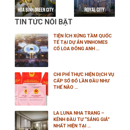
TIN TỨC NỔI BẬT
TIỆN ÍCH XỨNG TẦM QUỐC
TẾ TẠI DỰ ÁN VINHOMES
CỔ LOA ĐÔNG ANH …
CHI PHÍ THỰC HIỆN DỊCH VỤ
CẤP SỔ ĐỎ LẦN ĐẦU NHƯ
THẾ NÀO …
LA LUNA NHA TRANG –
KÊNH ĐẦU TƯ “SÁNG GIÁ”
NHẤT HIỆN TẠI …