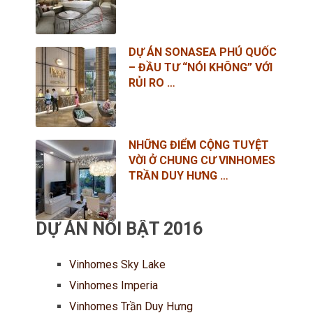
DỰ ÁN SONASEA PHÚ QUỐC
– ĐẦU TƯ “NÓI KHÔNG” VỚI
RỦI RO …
NHỮNG ĐIỂM CỘNG TUYỆT
VỜI Ở CHUNG CƯ VINHOMES
TRẦN DUY HƯNG …
DỰ ÁN NỔI BẬT 2016
Vinhomes Sky Lake
Vinhomes Imperia
Vinhomes Trần Duy Hưng