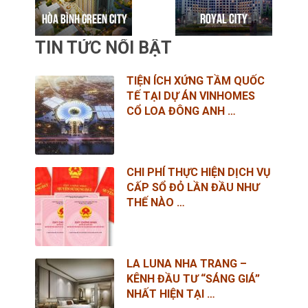
TIN TỨC NỔI BẬT
TIỆN ÍCH XỨNG TẦM QUỐC
TẾ TẠI DỰ ÁN VINHOMES
CỔ LOA ĐÔNG ANH …
CHI PHÍ THỰC HIỆN DỊCH VỤ
CẤP SỔ ĐỎ LẦN ĐẦU NHƯ
THẾ NÀO …
LA LUNA NHA TRANG –
KÊNH ĐẦU TƯ “SÁNG GIÁ”
NHẤT HIỆN TẠI …