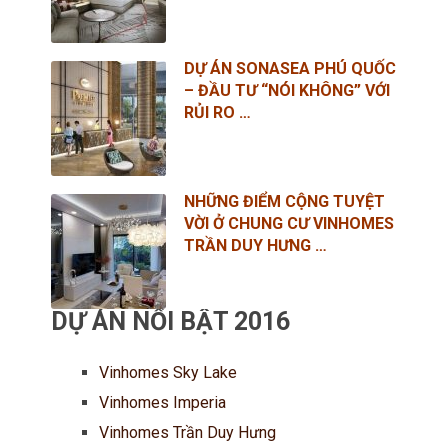
DỰ ÁN SONASEA PHÚ QUỐC
– ĐẦU TƯ “NÓI KHÔNG” VỚI
RỦI RO …
NHỮNG ĐIỂM CỘNG TUYỆT
VỜI Ở CHUNG CƯ VINHOMES
TRẦN DUY HƯNG …
DỰ ÁN NỔI BẬT 2016
Vinhomes Sky Lake
Vinhomes Imperia
Vinhomes Trần Duy Hưng