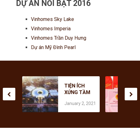
DỰ ÁN NỔI BẬT 2016
Vinhomes Sky Lake
Vinhomes Imperia
Vinhomes Trần Duy Hưng
Dự án Mỹ Đình Pearl
CHI PHÍ THỰC
TIỆN ÍCH
HIỆN DỊCH VỤ
XỨNG TẦM
CẤP SỔ ĐỎ
April 3, 2019
QUỐC TẾ
LẦN ĐẦU NHƯ
January 2, 2021
TẠI DỰ ÁN
THẾ NÀO
VINHOMES
CỔ LOA
ĐÔNG ANH