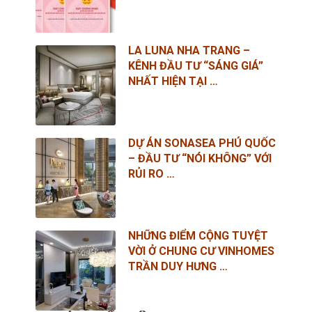
LA LUNA NHA TRANG –
KÊNH ĐẦU TƯ “SÁNG GIÁ”
NHẤT HIỆN TẠI …
DỰ ÁN SONASEA PHÚ QUỐC
– ĐẦU TƯ “NÓI KHÔNG” VỚI
RỦI RO …
NHỮNG ĐIỂM CỘNG TUYỆT
VỜI Ở CHUNG CƯ VINHOMES
TRẦN DUY HƯNG …