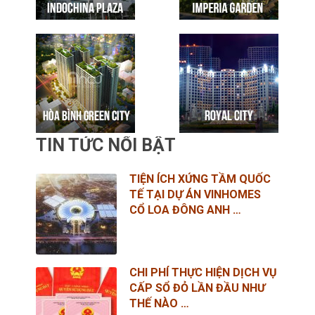
TIN TỨC NỔI BẬT
TIỆN ÍCH XỨNG TẦM QUỐC
TẾ TẠI DỰ ÁN VINHOMES
CỔ LOA ĐÔNG ANH …
CHI PHÍ THỰC HIỆN DỊCH VỤ
CẤP SỔ ĐỎ LẦN ĐẦU NHƯ
THẾ NÀO …