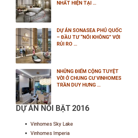
NHẤT HIỆN TẠI …
DỰ ÁN SONASEA PHÚ QUỐC
– ĐẦU TƯ “NÓI KHÔNG” VỚI
RỦI RO …
NHỮNG ĐIỂM CỘNG TUYỆT
VỜI Ở CHUNG CƯ VINHOMES
TRẦN DUY HƯNG …
DỰ ÁN NỔI BẬT 2016
Vinhomes Sky Lake
Vinhomes Imperia