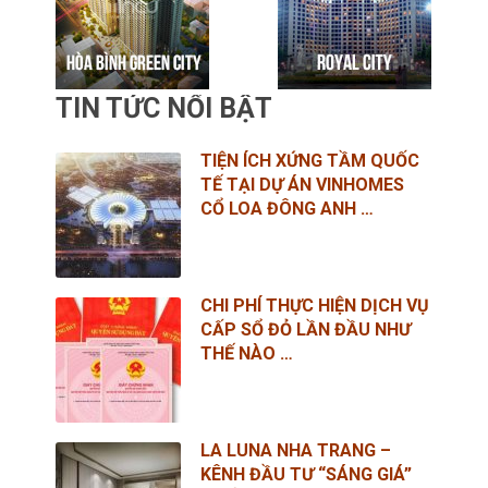
TIN TỨC NỔI BẬT
TIỆN ÍCH XỨNG TẦM QUỐC
TẾ TẠI DỰ ÁN VINHOMES
CỔ LOA ĐÔNG ANH …
CHI PHÍ THỰC HIỆN DỊCH VỤ
CẤP SỔ ĐỎ LẦN ĐẦU NHƯ
THẾ NÀO …
LA LUNA NHA TRANG –
KÊNH ĐẦU TƯ “SÁNG GIÁ”