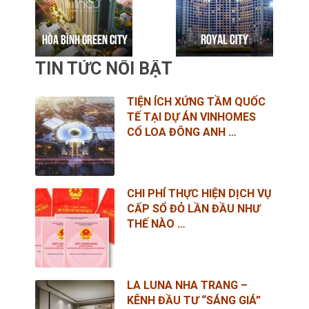
TIN TỨC NỔI BẬT
TIỆN ÍCH XỨNG TẦM QUỐC
TẾ TẠI DỰ ÁN VINHOMES
CỔ LOA ĐÔNG ANH …
CHI PHÍ THỰC HIỆN DỊCH VỤ
CẤP SỔ ĐỎ LẦN ĐẦU NHƯ
THẾ NÀO …
LA LUNA NHA TRANG –
KÊNH ĐẦU TƯ “SÁNG GIÁ”