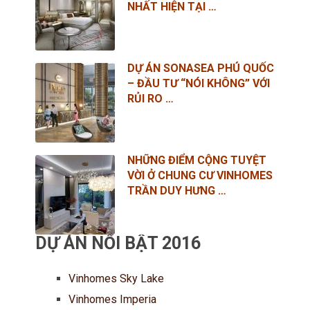
NHẤT HIỆN TẠI …
DỰ ÁN SONASEA PHÚ QUỐC
– ĐẦU TƯ “NÓI KHÔNG” VỚI
RỦI RO …
NHỮNG ĐIỂM CỘNG TUYỆT
VỜI Ở CHUNG CƯ VINHOMES
TRẦN DUY HƯNG …
DỰ ÁN NỔI BẬT 2016
Vinhomes Sky Lake
Vinhomes Imperia