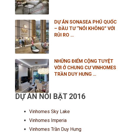
DỰ ÁN SONASEA PHÚ QUỐC
– ĐẦU TƯ “NÓI KHÔNG” VỚI
RỦI RO …
NHỮNG ĐIỂM CỘNG TUYỆT
VỜI Ở CHUNG CƯ VINHOMES
TRẦN DUY HƯNG …
DỰ ÁN NỔI BẬT 2016
Vinhomes Sky Lake
Vinhomes Imperia
Vinhomes Trần Duy Hưng