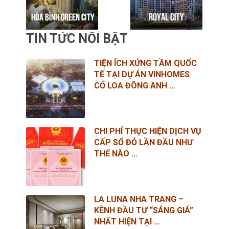
TIN TỨC NỔI BẬT
TIỆN ÍCH XỨNG TẦM QUỐC
TẾ TẠI DỰ ÁN VINHOMES
CỔ LOA ĐÔNG ANH …
CHI PHÍ THỰC HIỆN DỊCH VỤ
CẤP SỔ ĐỎ LẦN ĐẦU NHƯ
THẾ NÀO …
LA LUNA NHA TRANG –
KÊNH ĐẦU TƯ “SÁNG GIÁ”
NHẤT HIỆN TẠI …