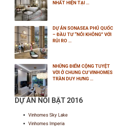
NHẤT HIỆN TẠI …
DỰ ÁN SONASEA PHÚ QUỐC
– ĐẦU TƯ “NÓI KHÔNG” VỚI
RỦI RO …
NHỮNG ĐIỂM CỘNG TUYỆT
VỜI Ở CHUNG CƯ VINHOMES
TRẦN DUY HƯNG …
DỰ ÁN NỔI BẬT 2016
Vinhomes Sky Lake
Vinhomes Imperia