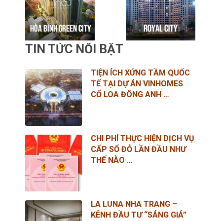
TIN TỨC NỔI BẬT
TIỆN ÍCH XỨNG TẦM QUỐC
TẾ TẠI DỰ ÁN VINHOMES
CỔ LOA ĐÔNG ANH …
CHI PHÍ THỰC HIỆN DỊCH VỤ
CẤP SỔ ĐỎ LẦN ĐẦU NHƯ
THẾ NÀO …
LA LUNA NHA TRANG –
KÊNH ĐẦU TƯ “SÁNG GIÁ”