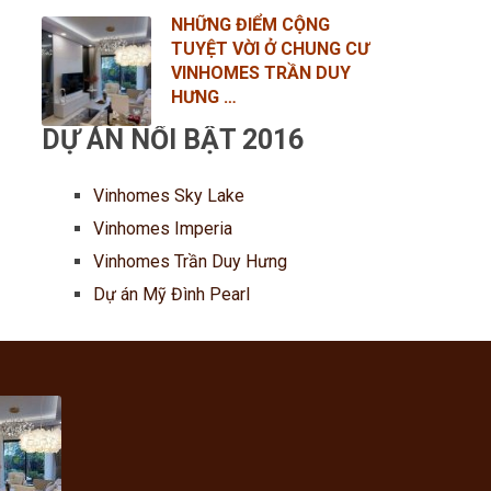
NHỮNG ĐIỂM CỘNG
TUYỆT VỜI Ở CHUNG CƯ
VINHOMES TRẦN DUY
HƯNG …
DỰ ÁN NỔI BẬT 2016
Vinhomes Sky Lake
Vinhomes Imperia
Vinhomes Trần Duy Hưng
Dự án Mỹ Đình Pearl
ĐIỂM
TUYỆT
CHUNG
, 2017
HOMES