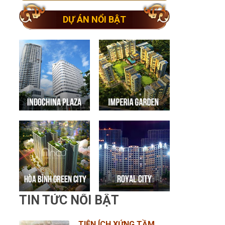
DỰ ÁN NỔI BẬT
TIN TỨC NỔI BẬT
TIỆN ÍCH XỨNG TẦM