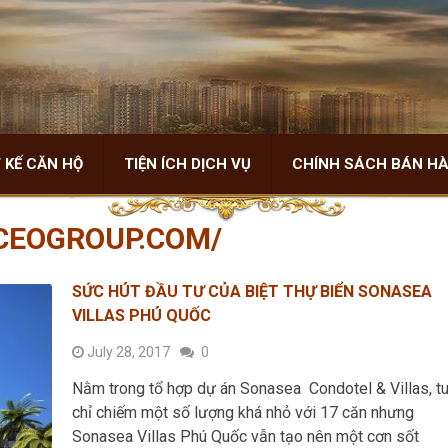
 KẾ CĂN HỘ
TIỆN ÍCH DỊCH VỤ
CHÍNH SÁCH BÁN H
CEOGROUP.COM/
SỨC HÚT ĐẦU TƯ CỦA BIỆT THỰ BIỂN SONASEA
VILLAS PHÚ QUỐC
July 28, 2017
0
Nằm trong tổ hợp dự án Sonasea Condotel & Villas, t
chỉ chiếm một số lượng khá nhỏ với 17 căn nhưng
Sonasea Villas Phú Quốc vẫn tạo nên một cơn sốt