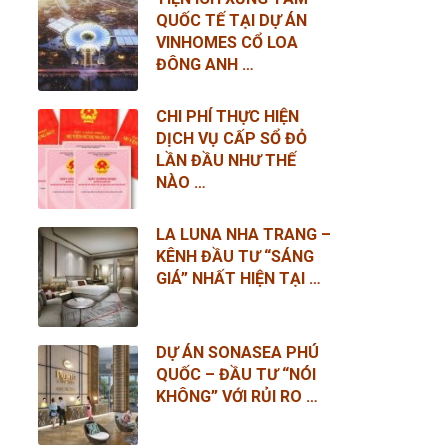
QUỐC TẾ TẠI DỰ ÁN
VINHOMES CỔ LOA
ĐÔNG ANH …
CHI PHÍ THỰC HIỆN
DỊCH VỤ CẤP SỔ ĐỎ
LẦN ĐẦU NHƯ THẾ
NÀO …
LA LUNA NHA TRANG –
KÊNH ĐẦU TƯ “SÁNG
GIÁ” NHẤT HIỆN TẠI …
DỰ ÁN SONASEA PHÚ
QUỐC – ĐẦU TƯ “NÓI
KHÔNG” VỚI RỦI RO …