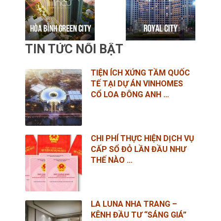
TIN TỨC NỔI BẬT
TIỆN ÍCH XỨNG TẦM QUỐC
TẾ TẠI DỰ ÁN VINHOMES
CỔ LOA ĐÔNG ANH …
CHI PHÍ THỰC HIỆN DỊCH VỤ
CẤP SỔ ĐỎ LẦN ĐẦU NHƯ
THẾ NÀO …
LA LUNA NHA TRANG –
KÊNH ĐẦU TƯ “SÁNG GIÁ”