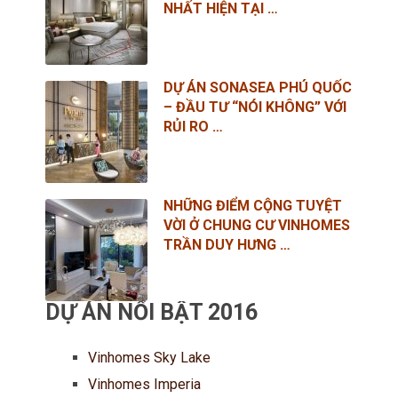
NHẤT HIỆN TẠI …
DỰ ÁN SONASEA PHÚ QUỐC
– ĐẦU TƯ “NÓI KHÔNG” VỚI
RỦI RO …
NHỮNG ĐIỂM CỘNG TUYỆT
VỜI Ở CHUNG CƯ VINHOMES
TRẦN DUY HƯNG …
DỰ ÁN NỔI BẬT 2016
Vinhomes Sky Lake
Vinhomes Imperia