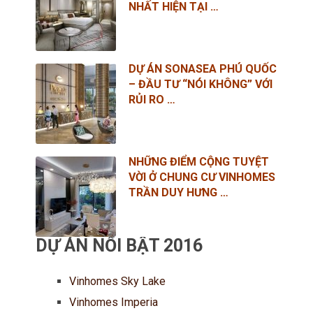
NHẤT HIỆN TẠI …
DỰ ÁN SONASEA PHÚ QUỐC
– ĐẦU TƯ “NÓI KHÔNG” VỚI
RỦI RO …
NHỮNG ĐIỂM CỘNG TUYỆT
VỜI Ở CHUNG CƯ VINHOMES
TRẦN DUY HƯNG …
DỰ ÁN NỔI BẬT 2016
Vinhomes Sky Lake
Vinhomes Imperia