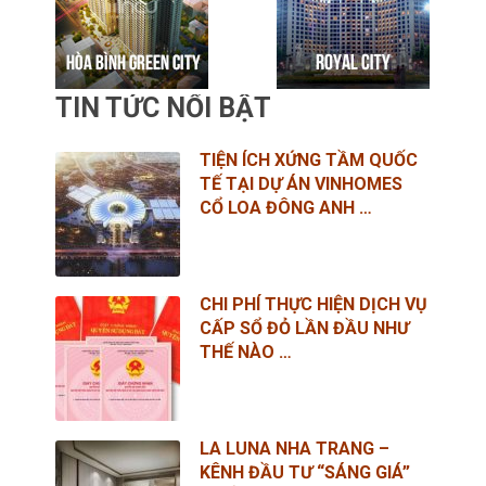
TIN TỨC NỔI BẬT
TIỆN ÍCH XỨNG TẦM QUỐC
TẾ TẠI DỰ ÁN VINHOMES
CỔ LOA ĐÔNG ANH …
CHI PHÍ THỰC HIỆN DỊCH VỤ
CẤP SỔ ĐỎ LẦN ĐẦU NHƯ
THẾ NÀO …
LA LUNA NHA TRANG –
KÊNH ĐẦU TƯ “SÁNG GIÁ”