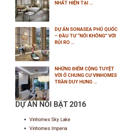
NHẤT HIỆN TẠI …
DỰ ÁN SONASEA PHÚ QUỐC
– ĐẦU TƯ “NÓI KHÔNG” VỚI
RỦI RO …
NHỮNG ĐIỂM CỘNG TUYỆT
VỜI Ở CHUNG CƯ VINHOMES
TRẦN DUY HƯNG …
DỰ ÁN NỔI BẬT 2016
Vinhomes Sky Lake
Vinhomes Imperia