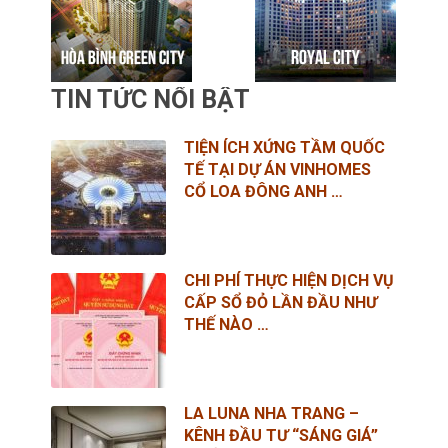
TIN TỨC NỔI BẬT
TIỆN ÍCH XỨNG TẦM QUỐC
TẾ TẠI DỰ ÁN VINHOMES
CỔ LOA ĐÔNG ANH …
CHI PHÍ THỰC HIỆN DỊCH VỤ
CẤP SỔ ĐỎ LẦN ĐẦU NHƯ
THẾ NÀO …
LA LUNA NHA TRANG –
KÊNH ĐẦU TƯ “SÁNG GIÁ”